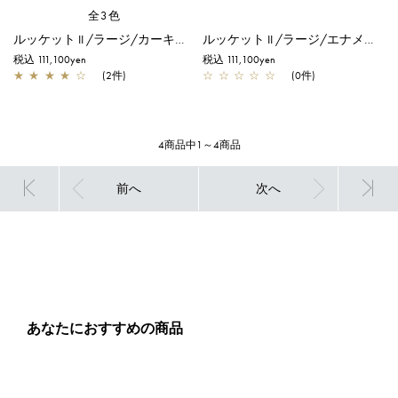
全3色
ルッケット II /ラージ/カーキシルバー
ルッケット II /ラージ/エナメルブラック
税込 111,100yen
税込 111,100yen
★
★
★
★
☆
(2件)
☆
☆
☆
☆
☆
(0件)
4商品中1～4商品
前へ
次へ
あなたにおすすめの商品