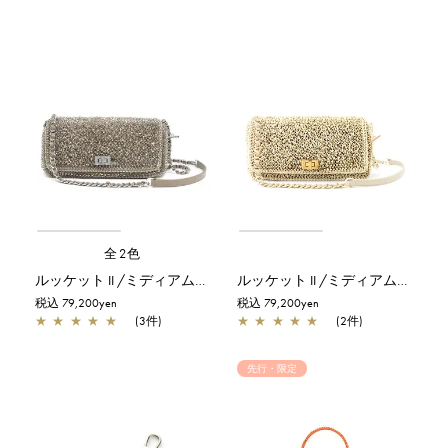
全2色
ルッケット II /ミディアム/カーキシルバー
ルッケット II /ミディアム/マットホワイト
税込 79,200yen
税込 79,200yen
★
★
★
★
★
(3件)
★
★
★
★
★
(2件)
先行・限定