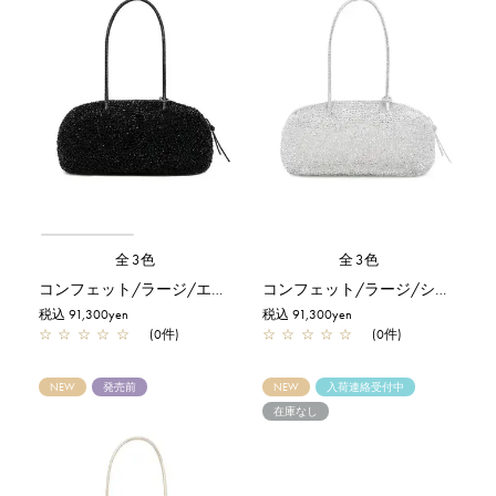
全3色
全3色
コンフェット/ラージ/エナメルブラック
コンフェット/ラージ/シルバー
税込 91,300yen
税込 91,300yen
☆
☆
☆
☆
☆
(0件)
☆
☆
☆
☆
☆
(0件)
NEW
発売前
NEW
入荷連絡受付中
在庫なし