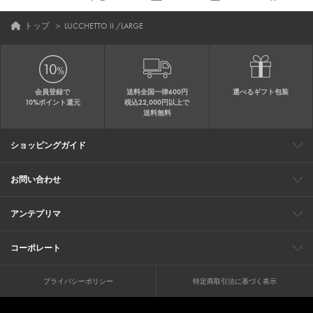
トップ
＞
LUCCHETTO II /LARGE
会員登録で
送料全国一律600円
選べるギフト包装
10%ポイント還元
税込22,000円以上で
送料無料
ショッピングガイド
会員特典
ご購入・配送について
返品について
ギフト包装
FAQ
サイトマップ
お問い合わせ
メールでのお問い合わせ
お修理についてのお問い合わせ
お電話でのご注文・お問い合わせ
アンテプリマ
0120-03-6961
ブランドサイト
ショップリスト
ワイヤーバッグについて
特集
オンラインストアニュース
コーポレート
（平日10：30～17：00）
※毎週火曜日はお電話窓口の営業を
企業情報
採用情報
お休みさせていただきます
プライバシーポリシー
特定商取引法に基づく表示