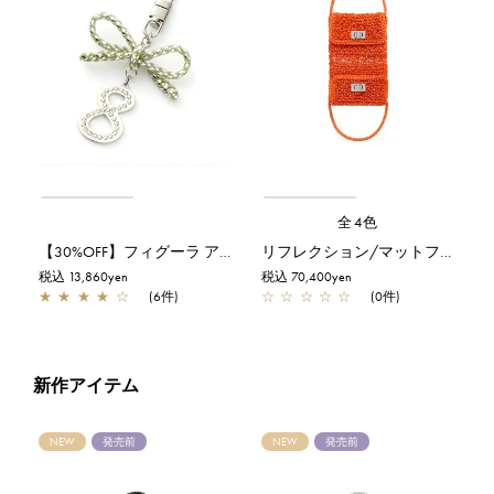
全4色
【30%OFF】フィグーラ アクセサリー/NO.8/シルバーグリーン
リフレクション/マットフィアンマ【一部店舗先行販売商品】
税込 13,860yen
税込 70,400yen
★
★
★
★
☆
(6件)
☆
☆
☆
☆
☆
(0件)
新作アイテム
NEW
発売前
NEW
発売前