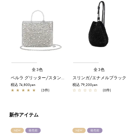
全3色
全3色
ペルラ グリッター/スタンダード Z/シルバー【一部店舗先行販売商品】
スリンガ/エナメルブラック
税込 74,800yen
税込 79,200yen
★
★
★
★
★
(3件)
☆
☆
☆
☆
☆
(0件)
新作アイテム
NEW
発売前
NEW
発売前