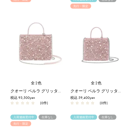
先行・限定
全2色
全2色
クオーリ ペルラ グリッター/ミディアム/フラミンゴシルバー【一部店舗先行販売商品】
クオーリ ペルラ グリッター/スモール/フラミンゴシルバー【オンラインストア先行販売商品】
税込 93,500yen
税込 59,400yen
☆
☆
☆
☆
☆
(0件)
☆
☆
☆
☆
☆
(0件)
入荷連絡受付中
在庫なし
入荷連絡受付中
在庫なし
先行・限定