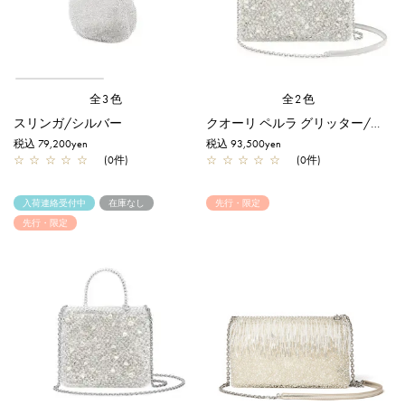
全3色
全2色
スリンガ/シルバー
クオーリ ペルラ グリッター/ミディアム/ホワイトシルバー【一部店舗先行販売商品】
税込 79,200yen
税込 93,500yen
☆
☆
☆
☆
☆
(0件)
☆
☆
☆
☆
☆
(0件)
入荷連絡受付中
在庫なし
先行・限定
先行・限定