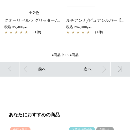
全2色
クオーリ ペルラ グリッター/スモール/ホワイトシルバー【オンラインストア先行販売商品】
ルチアンナ/ピュアシルバー【一部店舗先行販売商品】
税込 59,400yen
税込 256,300yen
★
★
★
★
★
(1件)
★
★
★
★
★
(1件)
4商品中1～4商品
前へ
次へ
あなたにおすすめの商品
先行・限定
入荷連絡受付中
在庫なし