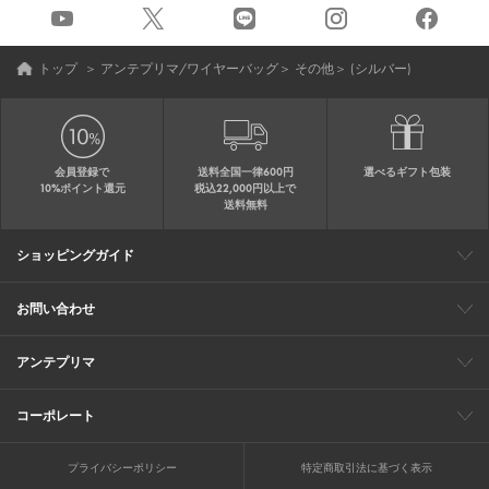
トップ
＞
アンテプリマ/ワイヤーバッグ
＞
その他
＞
(シルバー)
会員登録で
送料全国一律600円
選べるギフト包装
10%ポイント還元
税込22,000円以上で
送料無料
ショッピングガイド
会員特典
ご購入・配送について
返品について
ギフト包装
FAQ
サイトマップ
お問い合わせ
メールでのお問い合わせ
お修理についてのお問い合わせ
お電話でのご注文・お問い合わせ
アンテプリマ
0120-03-6961
ブランドサイト
ショップリスト
ワイヤーバッグについて
特集
オンラインストアニュース
コーポレート
（平日10：30～17：00）
※毎週火曜日はお電話窓口の営業を
企業情報
採用情報
お休みさせていただきます
プライバシーポリシー
特定商取引法に基づく表示