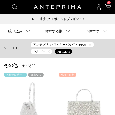
0
LINE ID連携で500ポイントプレゼント！
絞り込み
おすすめ順
50件ずつ
アンテプリマ/ワイヤーバッグ > その他
SELECTED
シルバー
ALL CLEAR
その他
全4商品
入荷連絡受付中
在庫なし
先行・限定