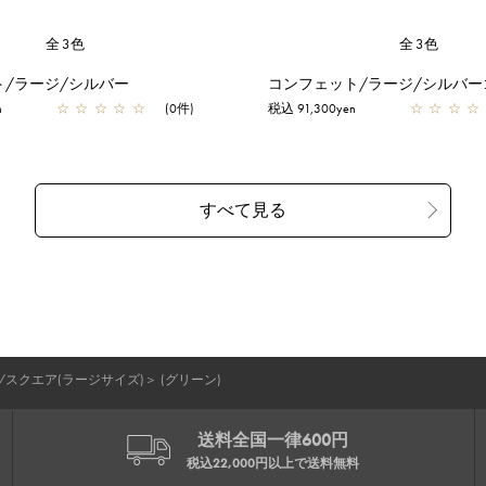
全3色
全3色
ト/ラージ/シルバー
コンフェット/ラージ/シルバー
n
☆
☆
☆
☆
☆
(0件)
税込 91,300yen
☆
☆
☆
☆
/スクエア(ラージサイズ)
＞
(グリーン)
送料全国一律600円
税込22,000円以上で
送料無料