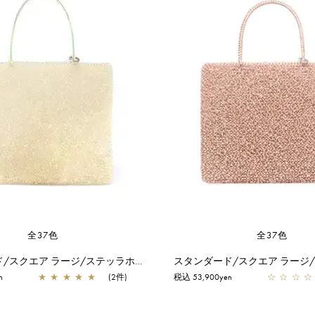
全37色
全37色
スタンダード/スクエア ラージ/ステッラホワイト【オンラインストア先行販売カラー】
n
★
★
★
★
★
(2件)
税込 53,900yen
☆
☆
☆
☆