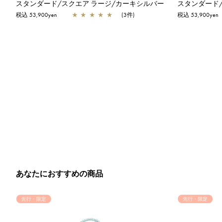
スタンダード/スクエア ラージ/カーキシルバー
税込 53,900yen
★
★
★
★
★
(3件)
税込 53,900yen
あなたにおすすめの商品
先行・限定
先行・限定