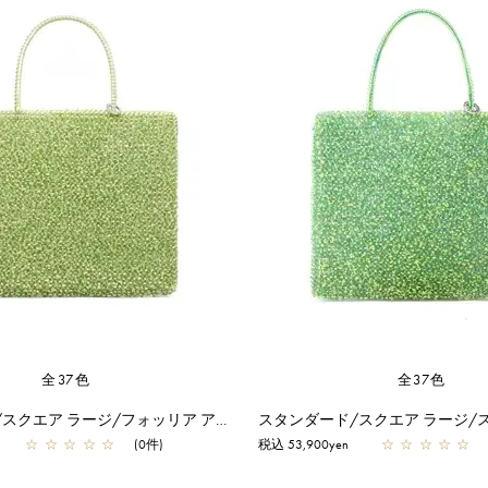
全37色
全37色
スタンダード/スクエア ラージ/フォッリア アルボルド
☆
☆
☆
☆
☆
(0件)
税込 53,900yen
☆
☆
☆
☆
☆