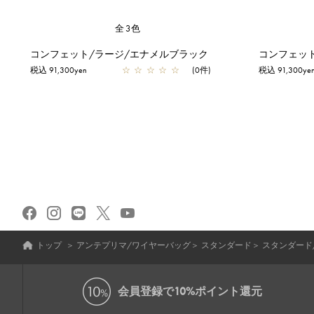
全3色
コンフェット/ラージ/エナメルブラック
コンフェッ
税込 91,300yen
☆
☆
☆
☆
☆
(0件)
税込 91,300ye
トップ
＞
アンテプリマ/ワイヤーバッグ
＞
スタンダード
＞
スタンダード
会員登録で
10%ポイント還元