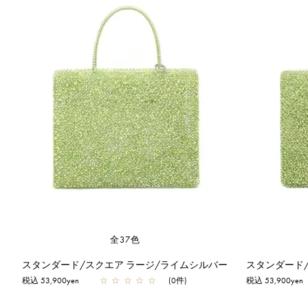
全37色
スタンダード/スクエア ラージ/ライムシルバー
税込 53,900yen
☆
☆
☆
☆
☆
(0件)
税込 53,900yen