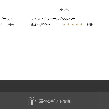
全6色
ゴールド
ツイスト/スモール/シルバー
☆
(0件)
税込 64,900yen
★
★
★
★
★
(4件)
選べるギフト包装