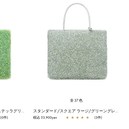
全37色
スタンダード/スクエア ラージ/ステッラグリーン【オンラインストア先行販売カラー】
スタンダード/スクエア ラージ/グリーングレーシルバー
(0件)
税込 53,900yen
★
★
★
★
★
(3件)