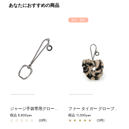
あなたにおすすめの商品
先行・限定
ジャージ手袋専用グローブホルダー/ブラックニッケル
ファー タイガー グローブホルダー/ベージュ【オンラインストア限定カラー】
税込 8,800yen
税込 11,000yen
☆
☆
☆
☆
☆
(0件)
★
★
★
★
★
(3件)