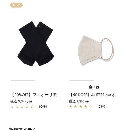
NEW
全3色
【20%OFF】フィオーリモチーフショートアームカバー/ブラック
【50%OFF】ANTEPRIMAオリジナルチュールレースマスク/ベージュ
税込 3,344yen
税込 1,210yen
☆
☆
☆
☆
☆
(0件)
★
★
★
★
☆
(5件)
新作アイテム