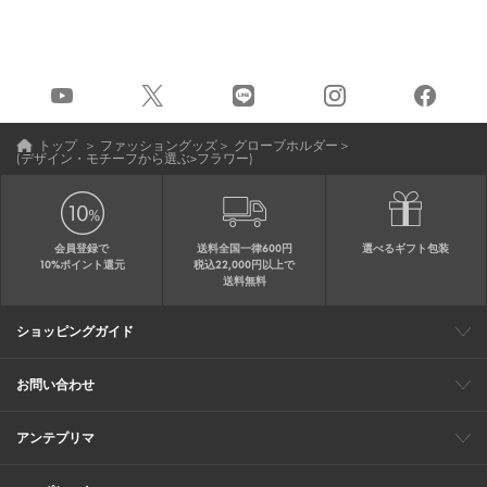
トップ
＞
ファッショングッズ
＞
グローブホルダー
＞
(デザイン・モチーフから選ぶ>フラワー)
会員登録で
送料全国一律600円
選べるギフト包装
10%ポイント還元
税込22,000円以上で
送料無料
ショッピングガイド
会員特典
ご購入・配送について
返品について
ギフト包装
FAQ
サイトマップ
お問い合わせ
メールでのお問い合わせ
お修理についてのお問い合わせ
お電話でのご注文・お問い合わせ
アンテプリマ
0120-03-6961