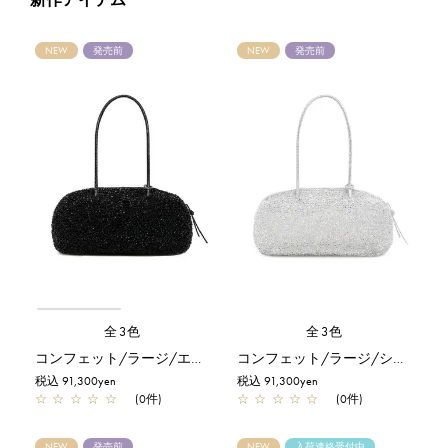
NEW
発売前
NEW
発売前
全3色
全3色
コンフェット/ラージ/エナメルブラック
コンフェット/ラージ/シルバー
税込 91,300yen
税込 91,300yen
☆
☆
☆
☆
☆
(0件)
☆
☆
☆
☆
☆
(0件)
NEW
発売前
NEW
入荷連絡受付中