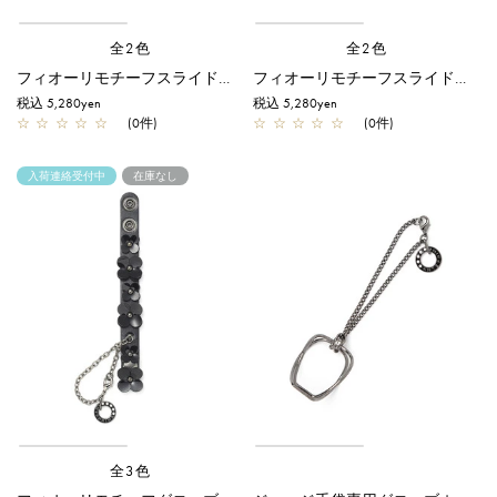
全2色
全2色
フィオーリモチーフスライド式ベルトグローブホルダー/ダークブラウン
フィオーリモチーフスライド式ベルトグローブホルダー/ブラック
税込 5,280yen
税込 5,280yen
☆
☆
☆
☆
☆
(0件)
☆
☆
☆
☆
☆
(0件)
入荷連絡受付中
在庫なし
全3色