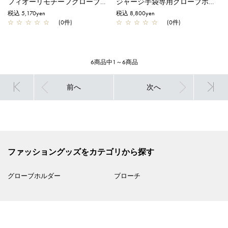
フィオーリモチーフグローブホルダー(ベルトタイプ)/ブラック
ジャージ手袋専用グローブホルダー/ブラックニッケル
税込 5,170yen
税込 8,800yen
☆
☆
☆
☆
☆
(0件)
☆
☆
☆
☆
☆
(0件)
6商品中1～6商品
前へ
次へ
ファッショングッズをカテゴリから探す
グローブホルダー
ブローチ