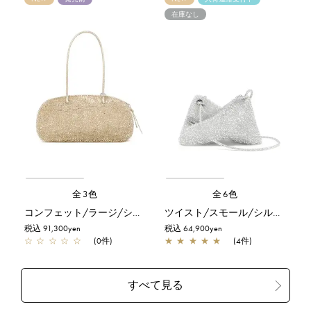
在庫なし
全3色
全6色
コンフェット/ラージ/シルバーゴールド
ツイスト/スモール/シルバー
税込 91,300yen
税込 64,900yen
☆
☆
☆
☆
☆
(0件)
★
★
★
★
★
(4件)