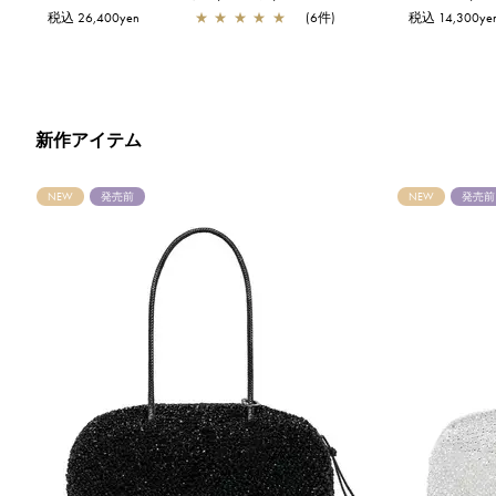
税込 26,400yen
★
★
★
★
★
(6件)
税込 14,300ye
新作アイテム
NEW
発売前
NEW
発売前