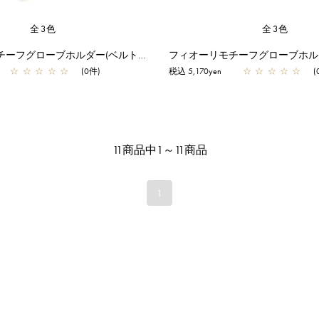
全3色
全3色
フィオーリモチーフグローブホルダー(ベルトタイプ)/ベージュ
☆
☆
☆
☆
☆
(0件)
税込 5,170yen
☆
☆
☆
☆
☆
(
11商品中1～11商品
1