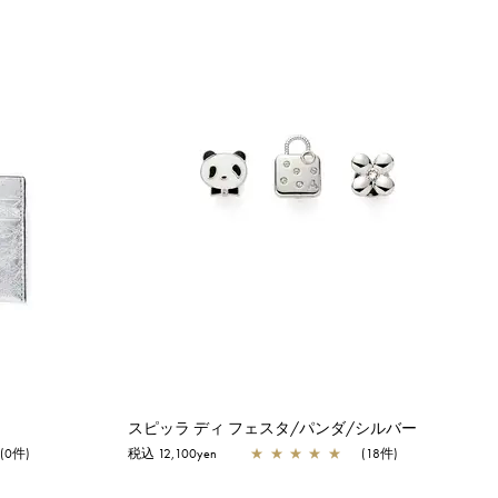
ー
スピッラ ディ フェスタ/パンダ/シルバー
(0件)
税込 12,100yen
★
★
★
★
★
(18件)