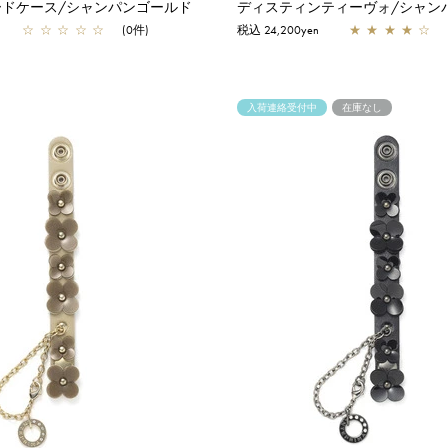
ードケース/シャンパンゴールド
ディスティンティーヴォ/シャン
☆
☆
☆
☆
☆
(0件)
税込 24,200yen
★
★
★
★
☆
入荷連絡受付中
在庫なし