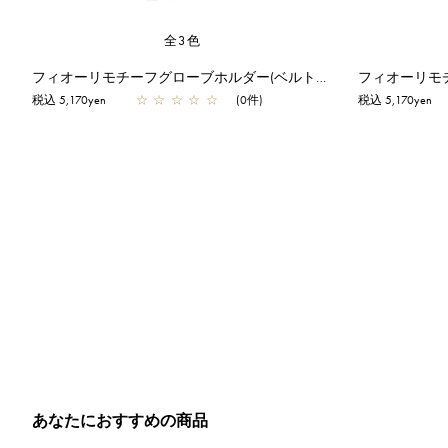
全3色
フィオーリモチーフグローブホルダー(ベルトタイプ)/ダークブラウン
税込 5,170yen
☆
☆
☆
☆
☆
(0件)
税込 5,170yen
あなたにおすすめの商品