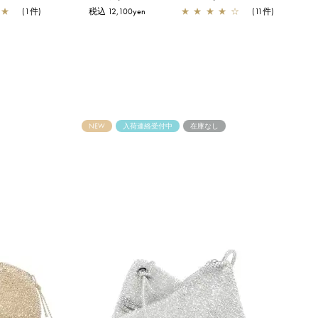
★
(1件)
税込 12,100yen
★
★
★
★
☆
(11件)
NEW
入荷連絡受付中
在庫なし