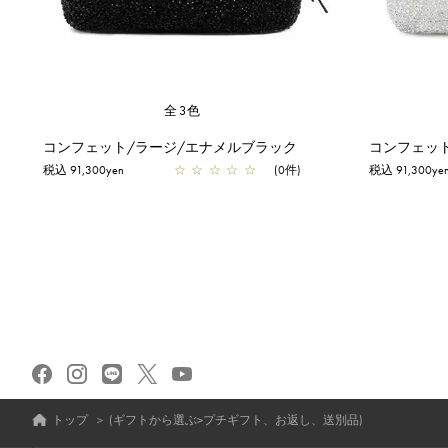
全3色
コンフェット/ラージ/エナメルブラック
コンフェッ
税込 91,300yen
☆
☆
☆
☆
☆
(0件)
税込 91,300ye
トップ
＞
(ギフトから選ぶ>プチギフト、お返し、送別品)