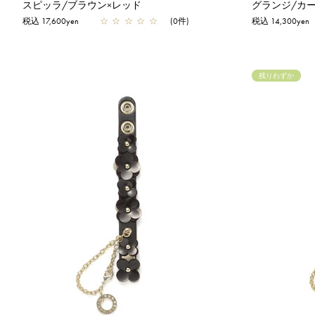
スピッラ/ブラウン×レッド
グランジ/カ
税込 17,600yen
☆
☆
☆
☆
☆
(0件)
税込 14,300yen
残りわずか