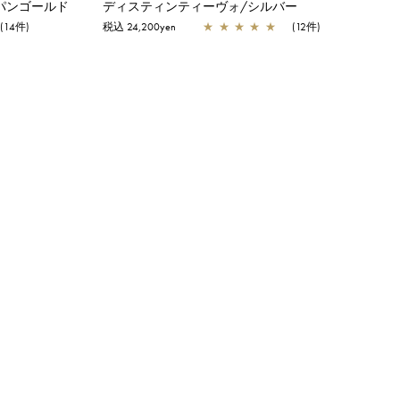
パンゴールド
ディスティンティーヴォ/シルバー
(14件)
税込 24,200yen
★
★
★
★
★
(12件)