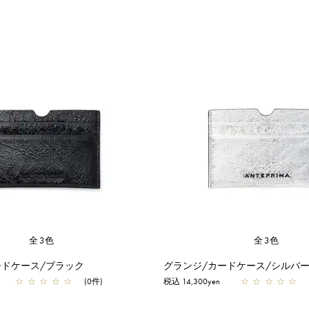
全3色
全3色
ードケース/ブラック
グランジ/カードケース/シルバ
☆
☆
☆
☆
☆
(0件)
税込 14,300yen
☆
☆
☆
☆
☆