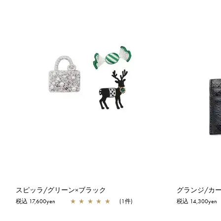
スピッラ/グリーン×ブラック
グランジ/カ
税込 17,600yen
★
★
★
★
★
(1件)
税込 14,300yen