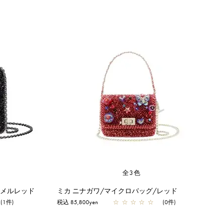
全3色
ナメルレッド
ミカ ニナガワ/マイクロバッグ/レッド
(1件)
税込 85,800yen
☆
☆
☆
☆
☆
(0件)