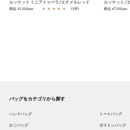
ルッケット ミニアトゥーラ/エナメルレッド
ルッケット/
税込 35,200yen
★
★
★
★
★
(3件)
税込 47,300yen
バッグをカテゴリから探す
ハンドバッグ
トートバッグ
かごバッグ
ボストンバッグ