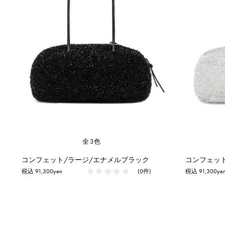
全3色
コンフェット/ラージ/エナメルブラック
コンフェッ
税込 91,300yen
☆
☆
☆
☆
☆
(0件)
税込 91,300ye