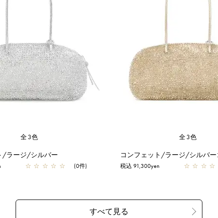
全3色
全3色
ト/ラージ/シルバー
コンフェット/ラージ/シルバー
n
☆
☆
☆
☆
☆
(0件)
税込 91,300yen
☆
☆
☆
☆