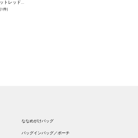
ハローキティ/スタンダード Z/マットレッド【オンラインストア先行販売商品】
(1件)
ななめがけバッグ
バッグインバッグ／ポーチ