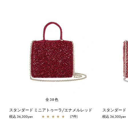
全38色
スタンダード ミニアトゥーラ/エナメルレッド
スタンダード
税込 36,300yen
★
★
★
★
★
(7件)
税込 36,300yen