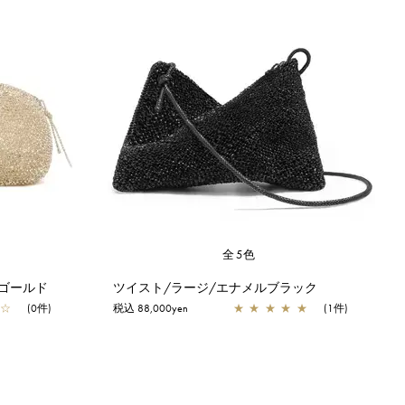
全5色
ゴールド
ツイスト/ラージ/エナメルブラック
☆
(0件)
税込 88,000yen
★
★
★
★
★
(1件)