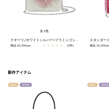
全3色
クオーリ/ホワイトシルバー×フラミンゴシルバー
税込 60,500yen
☆
☆
☆
☆
☆
(0件)
税込 36,300ye
新作アイテム
NEW
発売前
NEW
発売前