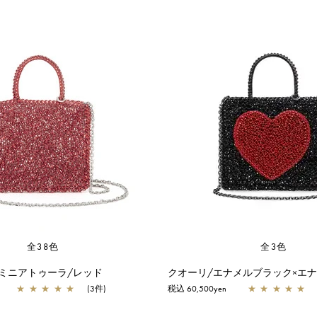
全38色
全3色
 ミニアトゥーラ/レッド
クオーリ/エナメルブラック×エ
★
★
★
★
★
(3件)
税込 60,500yen
★
★
★
★
★