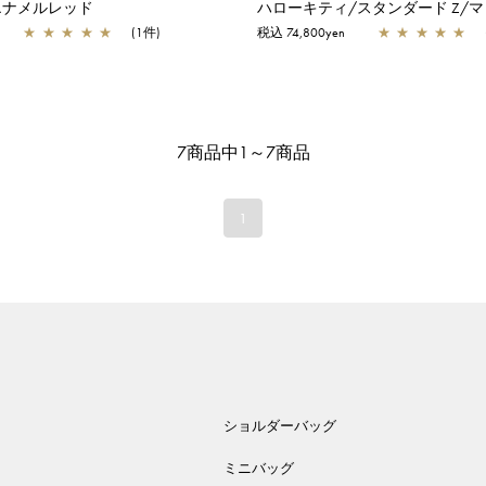
エナメルレッド
★
★
★
★
★
(1件)
税込 74,800yen
★
★
★
★
★
7商品中1～7商品
1
ショルダーバッグ
ミニバッグ