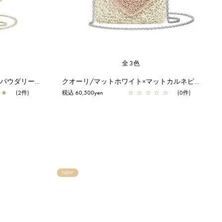
全3色
ミカ ニナガワ/マイクロバッグ/パウダリーピンクゴールド
クオーリ/マットホワイト×マットカルネピンク【オンラインストア先行販売カラー】
★
(2件)
税込 60,500yen
☆
☆
☆
☆
☆
(0件)
NEW