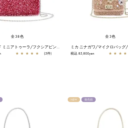
全38色
全3色
スタンダード ミニアトゥーラ/フクシアピンク
n
★
★
★
★
★
(5件)
税込 85,800yen
★
★
★
★
NEW
発売前