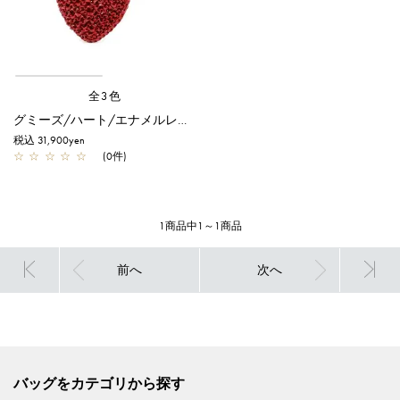
全3色
グミーズ/ハート/エナメルレッド
税込 31,900yen
☆
☆
☆
☆
☆
(0件)
1商品中1～1商品
前へ
次へ
バッグをカテゴリから探す