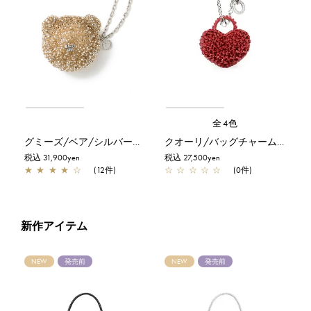
全4色
グミーズ/ベア/シルバーゴールド
クオーリ/バッグチャーム/エナメルレッド
税込 31,900yen
税込 27,500yen
★
★
★
★
☆
(12件)
☆
☆
☆
☆
☆
(0件)
新作アイテム
NEW
発売前
NEW
発売前