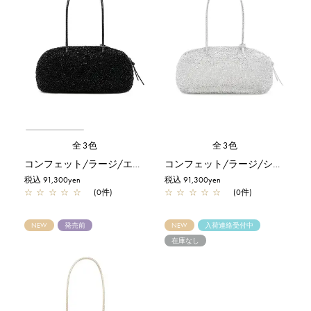
全3色
全3色
コンフェット/ラージ/エナメルブラック
コンフェット/ラージ/シルバー
税込 91,300yen
税込 91,300yen
☆
☆
☆
☆
☆
(0件)
☆
☆
☆
☆
☆
(0件)
NEW
発売前
NEW
入荷連絡受付中
在庫なし