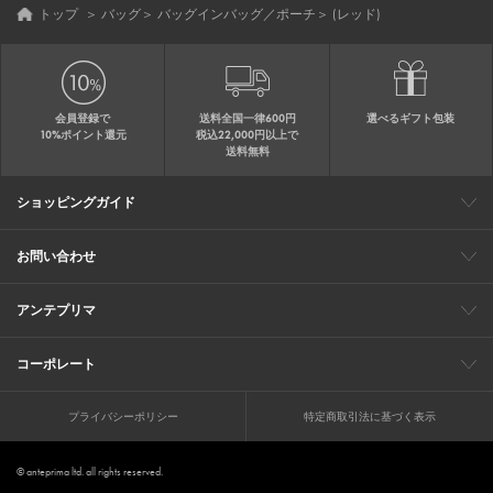
トップ
＞
バッグ
＞
バッグインバッグ／ポーチ
＞
(レッド)
会員登録で
送料全国一律600円
選べるギフト包装
10%ポイント還元
税込22,000円以上で
送料無料
ショッピングガイド
会員特典
ご購入・配送について
返品について
ギフト包装
FAQ
サイトマップ
お問い合わせ
メールでのお問い合わせ
お修理についてのお問い合わせ
お電話でのご注文・お問い合わせ
アンテプリマ
0120-03-6961
ブランドサイト
ショップリスト
ワイヤーバッグについて
特集
オンラインストアニュース
コーポレート
（平日10：30～17：00）
※毎週火曜日はお電話窓口の営業を
企業情報
採用情報
お休みさせていただきます
プライバシーポリシー
特定商取引法に基づく表示
© anteprima ltd. all rights reserved.