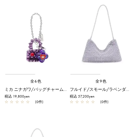
全6色
全9色
ミカ ニナガワ/バッグチャーム/アメジスト
フルイド/スモール/ラベンダーシルバー
税込 19,800yen
税込 57,200yen
☆
☆
☆
☆
☆
(0件)
☆
☆
☆
☆
☆
(0件)