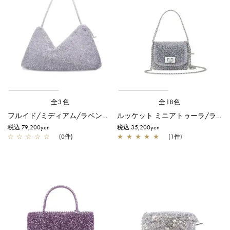
全3色
全18色
フルイド/ミディアム/ラベンダーシルバー
ルッケット ミニアトゥーラ/ラベンダーシルバー
税込 79,200yen
税込 35,200yen
☆
☆
☆
☆
☆
(0件)
★
★
★
★
★
(1件)