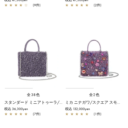
税込 47,300yen
税込 47,300yen
★
★
★
★
☆
(9件)
★
★
★
★
★
(2件)
全38色
全2色
スタンダード ミニアトゥーラ/アメジスト
ミカ ニナガワ/スクエア スモール/アメジスト
税込 36,300yen
税込 132,000yen
★
★
★
★
★
(7件)
★
★
★
★
★
(1件)