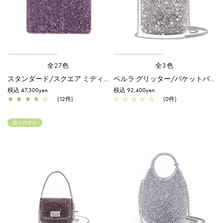
全27色
全3色
スタンダード/スクエア ミディアム(Dリング付き)/アメジスト
ペルラ グリッター/バケットバッグ/ラベンダーシルバー
税込 47,300yen
税込 92,400yen
★
★
★
★
☆
(12件)
☆
☆
☆
☆
☆
(0件)
残りわずか