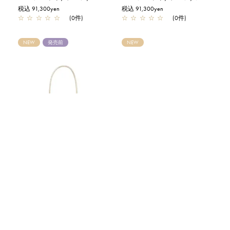
税込 91,300yen
税込 91,300yen
☆
☆
☆
☆
☆
(0件)
☆
☆
☆
☆
☆
(0件)
NEW
発売前
NEW
全3色
全5色
コンフェット/ラージ/シルバーゴールド
ツイスト/ラージ/エナメルブラック
税込 91,300yen
税込 88,000yen
☆
☆
☆
☆
☆
(0件)
★
★
★
★
★
(1件)