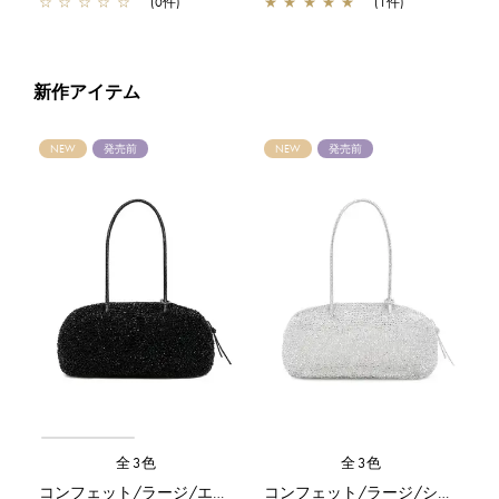
☆
☆
☆
☆
☆
(0件)
★
★
★
★
★
(1件)
新作アイテム
NEW
発売前
NEW
発売前
全3色
全3色
コンフェット/ラージ/エナメルブラック
コンフェット/ラージ/シルバー