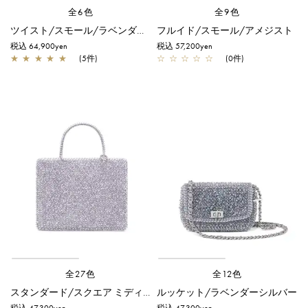
全6色
全9色
ツイスト/スモール/ラベンダーシルバー
フルイド/スモール/アメジスト
税込 64,900yen
税込 57,200yen
★
★
★
★
★
(5件)
☆
☆
☆
☆
☆
(0件)
全27色
全12色
スタンダード/スクエア ミディアム(Dリング付き)/ラベンダーシルバー
ルッケット/ラベンダーシルバー