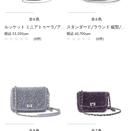
全6色
全6色
ルッケット ミニアトゥーラ/アメジスト
スタンダード/ラウンド 縦型/スモール/ラベンダーシルバー
税込 35,200yen
税込 40,700yen
☆
☆
☆
☆
☆
(0件)
☆
☆
☆
☆
☆
(0件)
全8色
全7色