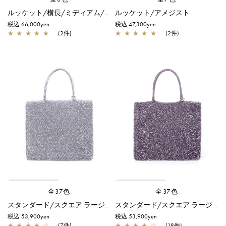
ルッケット/横長/ミディアム/ラベンダーシルバー
ルッケット/アメジスト
税込 66,000yen
税込 47,300yen
★
★
★
★
★
(2件)
★
★
★
★
★
(2件)
全37色
全37色
スタンダード/スクエア ラージ/ラベンダーシルバー
スタンダード/スクエア ラージ/アメジスト
税込 53,900yen
税込 53,900yen
★
★
★
★
☆
(7件)
★
★
★
★
☆
(18件)