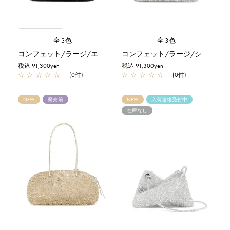
全3色
全3色
コンフェット/ラージ/エナメルブラック
コンフェット/ラージ/シルバー
税込 91,300yen
税込 91,300yen
☆
☆
☆
☆
☆
(0件)
☆
☆
☆
☆
☆
(0件)
NEW
発売前
NEW
入荷連絡受付中
在庫なし