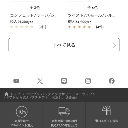
全3色
全6色
コンフェット/ラージ/シルバーゴールド
ツイスト/スモール/シルバー
税込 91,300yen
税込 64,900yen
☆
☆
☆
☆
☆
(0件)
★
★
★
★
★
(4件)
トップ
＞
バッグ
＞
バッグアクセサリー／ストラップ
＞
(ギフトから選ぶ>プチギフト、お返し、送別品)
会員登録で
送料全国一律600円
選べるギフト包装
10%ポイント還元
税込22,000円以上で