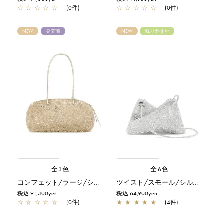
☆
☆
☆
☆
☆
(0件)
☆
☆
☆
☆
☆
(0件)
NEW
発売前
NEW
残りわずか
全3色
全6色
コンフェット/ラージ/シルバーゴールド
ツイスト/スモール/シルバー
税込 91,300yen
税込 64,900yen
☆
☆
☆
☆
☆
(0件)
★
★
★
★
★
(4件)