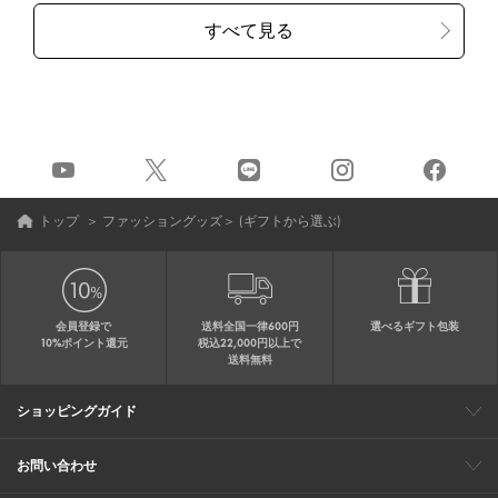
トップ
＞
ファッショングッズ
＞
(ギフトから選ぶ)
会員登録で
送料全国一律600円
選べるギフト包装
10%ポイント還元
税込22,000円以上で
送料無料
ショッピングガイド
会員特典
ご購入・配送について
返品について
ギフト包装
FAQ
サイトマップ
お問い合わせ