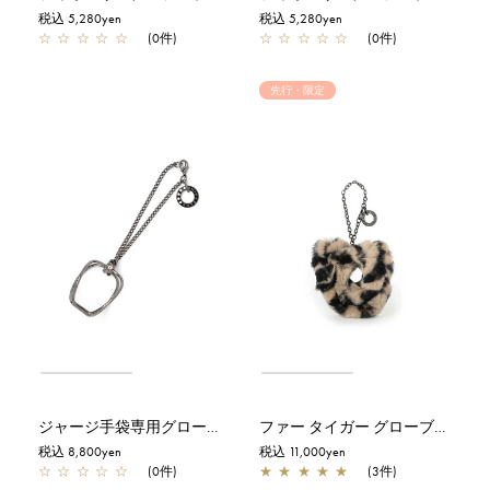
税込 5,280yen
税込 5,280yen
☆
☆
☆
☆
☆
(0件)
☆
☆
☆
☆
☆
(0件)
先行・限定
ジャージ手袋専用グローブホルダー/ブラックニッケル
ファー タイガー グローブホルダー/ベージュ【オンラインストア限定カラー】
税込 8,800yen
税込 11,000yen
☆
☆
☆
☆
☆
(0件)
★
★
★
★
★
(3件)