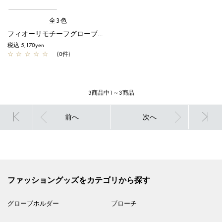
全3色
フィオーリモチーフグローブホルダー(ベルトタイプ)/ブラック
税込 5,170yen
☆
☆
☆
☆
☆
(0件)
3商品中1～3商品
前へ
次へ
ファッショングッズをカテゴリから探す
グローブホルダー
ブローチ