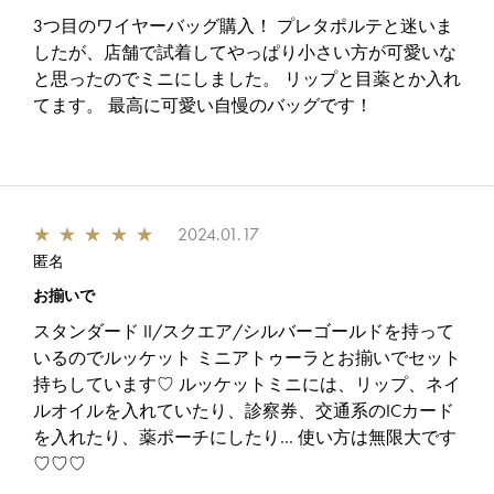
3つ目のワイヤーバッグ購入！ プレタポルテと迷いま
したが、店舗で試着してやっぱり小さい方が可愛いな
と思ったのでミニにしました。 リップと目薬とか入れ
てます。 最高に可愛い自慢のバッグです！
★
★
★
★
★
2024.01.17
匿名
お揃いで
スタンダード II/スクエア/シルバーゴールドを持って
いるのでルッケット ミニアトゥーラとお揃いでセット
持ちしています♡ ルッケットミニには、リップ、ネイ
ルオイルを入れていたり、診察券、交通系のICカード
を入れたり、薬ポーチにしたり… 使い方は無限大です
♡♡♡