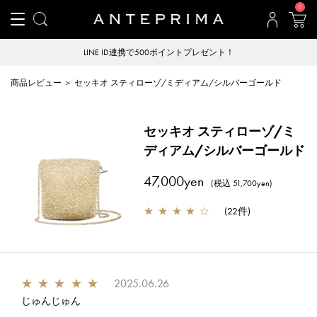
0
LINE ID連携で500ポイントプレゼント！
商品レビュー ＞ セッキオ スティローゾ/ミディアム/シルバーゴールド
セッキオ スティローゾ/ミ
ディアム/シルバーゴールド
47,000yen
(税込 51,700yen)
★
★
★
★
☆
(
22件
)
★
★
★
★
★
2025.06.26
じゅんじゅん