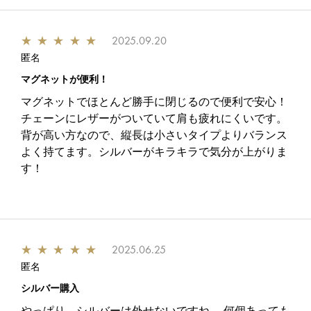
★
★
★
★
★
2025.09.20
匿名
マグネットが便利！
マグネットでほとんど勝手に閉じるので便利で安心！
チェーンにレザーがついていて肩も疲れにくいです。
背が高い方なので、縦長は小さいタイプよりバランス
よく持てます。シルバーがキラキラで気分が上がりま
す！
★
★
★
★
★
2025.06.25
匿名
シルバー購入
やっぱり、シルバーは外せないですね。 何個あっても