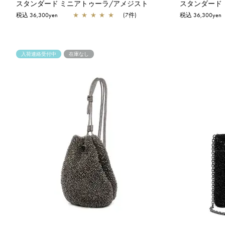
スタンダード ミニアトゥーラ/アメジスト
スタンダード
税込 36,300yen
★
★
★
★
★
(7件)
税込 36,300yen
入荷連絡受付中
在庫なし