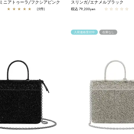
 ミニアトゥーラ/フクシアピンク
スリンガ/エナメルブラック
★
★
★
★
★
(5件)
税込 79,200yen
☆
☆
☆
☆
☆
入荷連絡受付中
在庫なし