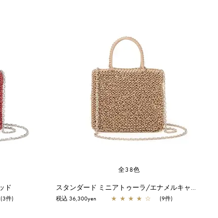
全38色
ッド
スタンダード ミニアトゥーラ/エナメルキャメル
(3件)
税込 36,300yen
★
★
★
★
☆
(9件)