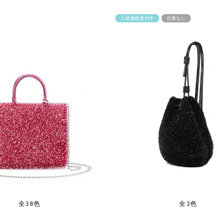
入荷連絡受付中
在庫なし
全38色
全3色