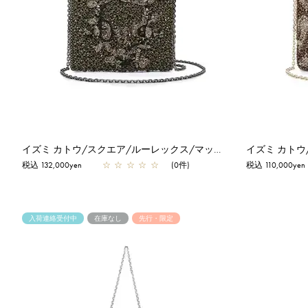
イズミ カトウ/スクエア/ルーレックス/マットオリーブ
税込 132,000yen
☆
☆
☆
☆
☆
(0件)
税込 110,000yen
入荷連絡受付中
在庫なし
先行・限定