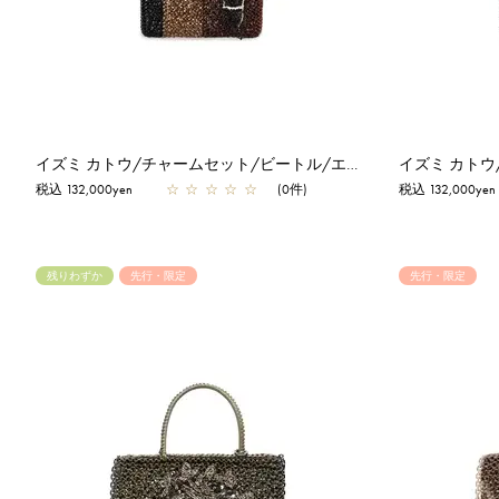
イズミ カトウ/チャームセット/ビートル/エナメルブラウニー×ブロンズ×エナメルブラック
税込 132,000yen
☆
☆
☆
☆
☆
(0件)
税込 132,000yen
残りわずか
先行・限定
先行・限定