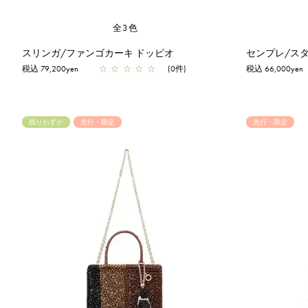
全3色
スリンガ/ファンゴカーキ ドッピオ
センプレ/スタ
税込 79,200yen
☆
☆
☆
☆
☆
(0件)
税込 66,000yen
残りわずか
先行・限定
先行・限定