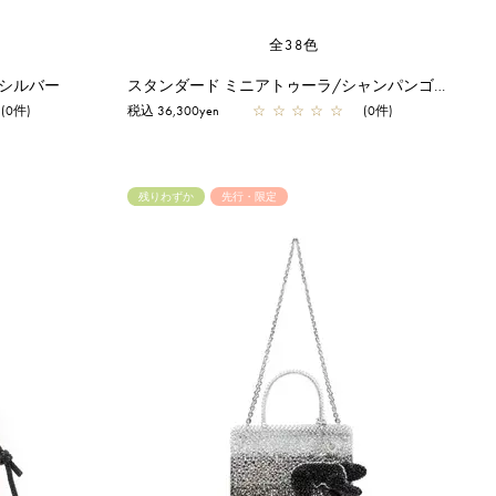
全38色
キシルバー
スタンダード ミニアトゥーラ/シャンパンゴールド【オンラインストア先行販売カラー】
(0件)
税込 36,300yen
☆
☆
☆
☆
☆
(0件)
残りわずか
先行・限定