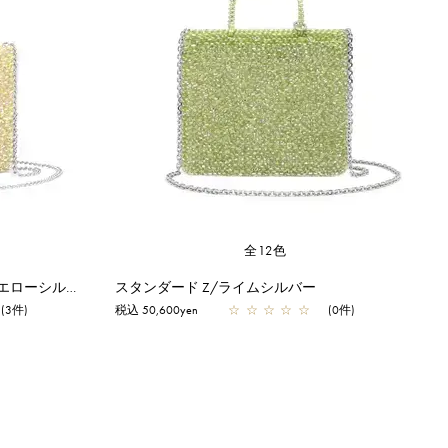
全12色
スタンダード ミニアトゥーラ/イエローシルバー
スタンダード Z/ライムシルバー
(3件)
税込 50,600yen
☆
☆
☆
☆
☆
(0件)