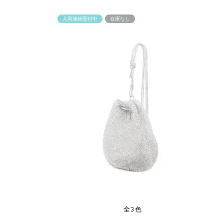
入荷連絡受付中
在庫なし
全3色