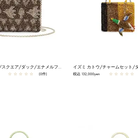
イズミ カトウ/スクエア/ダック/エナメルファンゴカーキ
☆
☆
☆
☆
☆
(0件)
税込 132,000yen
☆
☆
☆
☆
☆