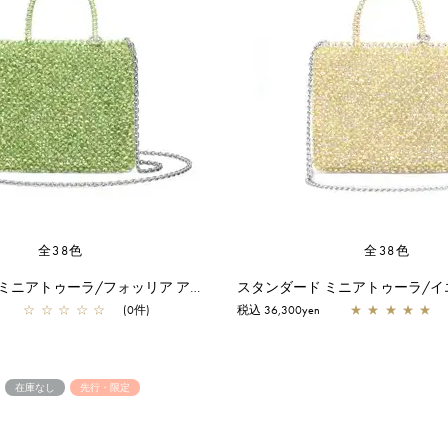
全38色
全38色
スタンダード ミニアトゥーラ/フォッリア アルボルド
☆
☆
☆
☆
☆
(0件)
税込 36,300yen
★
★
★
★
★
在庫なし
先行・限定