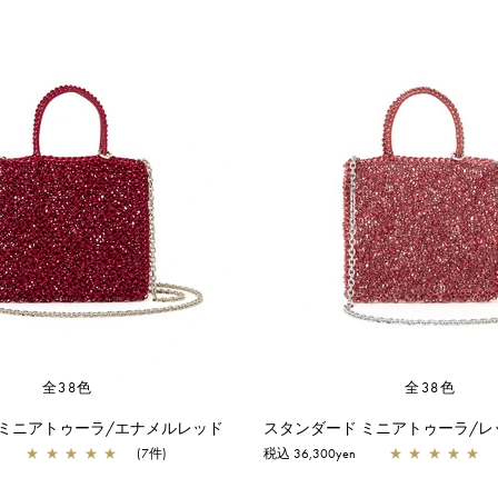
全38色
全38色
 ミニアトゥーラ/エナメルレッド
スタンダード ミニアトゥーラ/レ
★
★
★
★
★
(7件)
税込 36,300yen
★
★
★
★
★