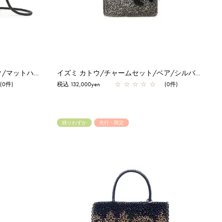
イズミ カトウ/ショルダー/ダック/マットハニー×エナメルブラック
イズミ カトウ/チャームセット/ベア/シルバー×マットストーン×エレファントグレー
(0件)
税込 132,000yen
☆
☆
☆
☆
☆
(0件)
残りわずか
先行・限定