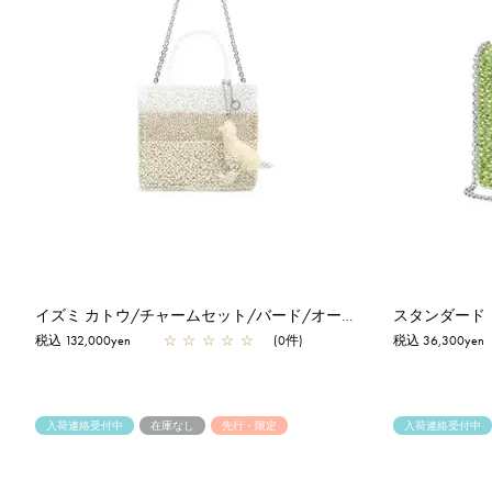
イズミ カトウ/チャームセット/バード/オーロラホワイト×シルバーゴールド×マットホワイト
税込 132,000yen
☆
☆
☆
☆
☆
(0件)
税込 36,300yen
入荷連絡受付中
在庫なし
先行・限定
入荷連絡受付中