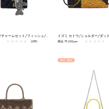
イズミ カトウ/チャームセット/フィッシュ/エナメルブラック×マットスモークグレー×エナメルナイトブルー
☆
☆
☆
☆
☆
(0件)
税込 79,200yen
☆
☆
☆
☆
☆
先行・限定