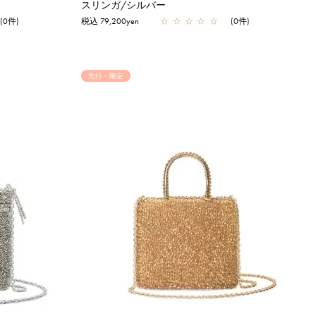
スリンガ/シルバー
(0件)
税込 79,200yen
☆
☆
☆
☆
☆
(0件)
先行・限定