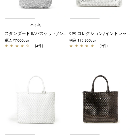
全4色
スタンダード II/バスケット/シルバー
999 コレクション/イントレッチオ/スモール(横長)/ピュアシルバー
税込 77,000yen
税込 145,200yen
★
★
★
★
☆
(4件)
★
★
★
★
★
(9件)