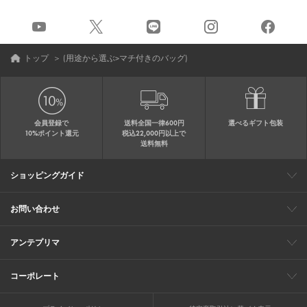
トップ
＞
(用途から選ぶ>マチ付きのバッグ)
会員登録で
送料全国一律600円
選べるギフト包装
10%ポイント還元
税込22,000円以上で
送料無料
ショッピングガイド
会員特典
ご購入・配送について
返品について
ギフト包装
FAQ
サイトマップ
お問い合わせ
メールでのお問い合わせ
お修理についてのお問い合わせ
お電話でのご注文・お問い合わせ
アンテプリマ
0120-03-6961
ブランドサイト
ショップリスト
ワイヤーバッグについて
特集
オンラインストアニュース
コーポレート
（平日10：30～17：00）
※毎週火曜日はお電話窓口の営業を