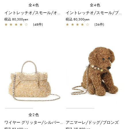
全4色
全4色
イントレッチオ/スモール/オーロラホワイト×エナメルホワイト
イントレッチオ/スモール/ブラック
税込 80,300yen
税込 80,300yen
★
★
★
★
☆
(48件)
★
★
★
★
☆
(36件)
全2色
ワイヤー グリッター/シルバーゴールド
アニマーレ/ドッグ/ブロンズ