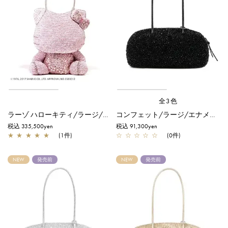
全3色
ラーゾ ハローキティ/ラージ/シルバーピンク【一部店舗先行販売商品】
コンフェット/ラージ/エナメルブラック
税込 335,500yen
税込 91,300yen
★
★
★
★
★
(1件)
☆
☆
☆
☆
☆
(0件)
NEW
発売前
NEW
発売前