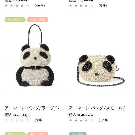
税込 83,600yen
税込 151,800yen
★
★
★
★
☆
(46件)
★
★
★
★
☆
(8件)
残りわずか
先行・限定
アニマーレ パンダ/ラージ/マットグレイッシュホワイト【一部店舗先行販売商品】
アニマーレ パンダ/スモール/マットグレイッシュホワイト
税込 349,800yen
税込 81,400yen
☆
☆
☆
☆
☆
(0件)
★
★
★
★
☆
(17件)
残りわずか
先行・限定
取り寄せ