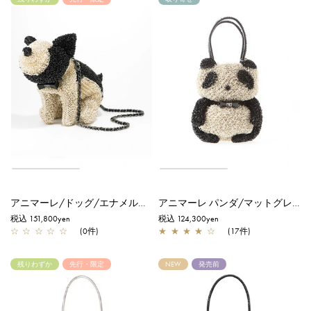
アニマーレ/ドッグ/エナメルブラック×セミシャイニーホワイトシルバーゴールド【一部店舗先行販売商品】
アニマーレ パンダ/マットグレイッシュホワイト
税込 151,800yen
税込 124,300yen
☆
☆
☆
☆
☆
(0件)
★
★
★
★
☆
(17件)
残りわずか
先行・限定
NEW
発売前