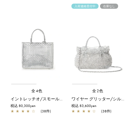
入荷連絡受付中
在庫なし
全4色
全2色
イントレッチオ/スモール/シルバー
ワイヤー グリッター/シルバー
税込 80,300yen
税込 83,600yen
★
★
★
★
☆
(38件)
★
★
★
★
☆
(38件)