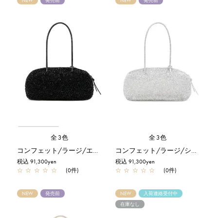
NEW
発売前
NEW
発売前
全3色
全3色
コンフェット/ラージ/エナメルブラック
コンフェット/ラージ/シルバー
税込 91,300yen
税込 91,300yen
☆
☆
☆
☆
☆
(0件)
☆
☆
☆
☆
☆
(0件)
NEW
発売前
NEW
入荷連絡受付中
在庫なし