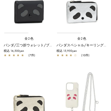
全2色
全2色
パンダ/三つ折ウォレット/ブラック×ブラック
パンダスペシャル/キーリング付きフラグメントケース/シルバー
税込 16,500yen
税込 15,950yen
★
★
★
★
★
(7件)
★
★
★
★
☆
(10件)