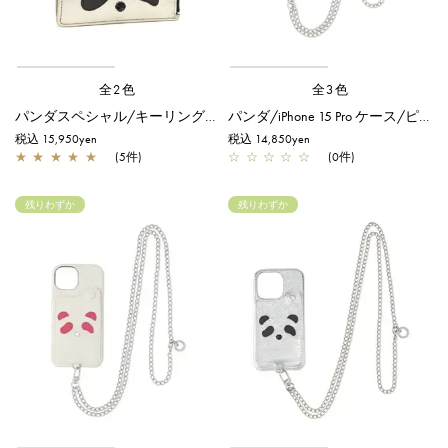
全2色
全3色
パンダスペシャル/キーリング付きフラグメントケース/シャンパンゴールド
パンダ/iPhone 15 Pro ケース/ピンク
税込 15,950yen
税込 14,850yen
★
★
★
★
★
(5件)
☆
☆
☆
☆
☆
(0件)
残りわずか
残りわずか