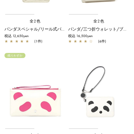
全2色
全2色
パンダスペシャル/リール式パスケース/シャンパンゴールド
パンダ/三つ折ウォレット/ブラック
税込 12,650yen
税込 16,500yen
★
★
★
★
★
(1件)
★
★
★
★
☆
(6件)
残りわずか