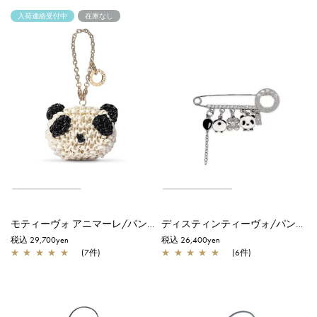
入荷連絡受付中
在庫なし
モティーヴォ アニマーレ/パンダ/エナメルブラック×マットホワイト
ディスティンティーヴォ/パンダ/シルバー
税込 29,700yen
税込 26,400yen
★
★
★
★
★
(7件)
★
★
★
★
★
(6件)