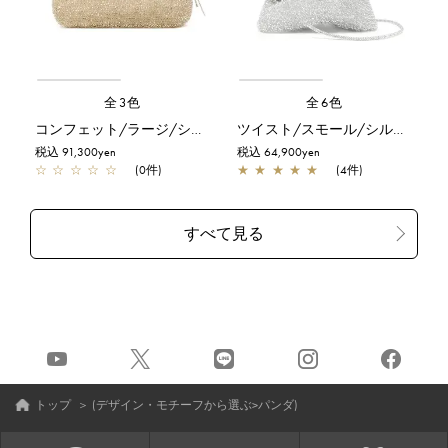
全3色
全6色
コンフェット/ラージ/シルバーゴールド
ツイスト/スモール/シルバー
税込 91,300yen
税込 64,900yen
☆
☆
☆
☆
☆
(0件)
★
★
★
★
★
(4件)
トップ
＞
(デザイン・モチーフから選ぶ>パンダ)