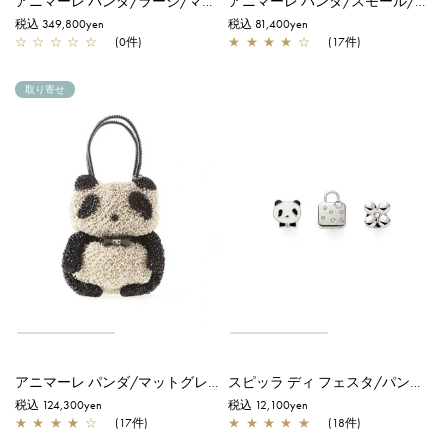
アニマーレ パンダ/ラージ/マットグレイッシュホワイト【一部店舗先行販売商品】
アニマーレ パンダ/スモール/マットグレイッシュホワイト
税込 349,800yen
税込 81,400yen
☆
☆
☆
☆
☆
(0件)
★
★
★
★
☆
(17件)
取り寄せ
アニマーレ パンダ/マットグレイッシュホワイト
スピッラ ディ フェスタ/パンダ/シルバー
税込 124,300yen
税込 12,100yen
★
★
★
★
☆
(17件)
★
★
★
★
★
(18件)