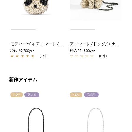
モティーヴォ アニマーレ/パンダ/エナメルブラック×マットホワイト
アニマーレ/ドッグ/エナメルブラック×セミシャイニーホワイトシルバーゴールド【一部店舗先行販売商品】
税込 29,700yen
税込 151,800yen
★
★
★
★
★
(7件)
☆
☆
☆
☆
☆
(0件)
新作アイテム
NEW
発売前
NEW
発売前