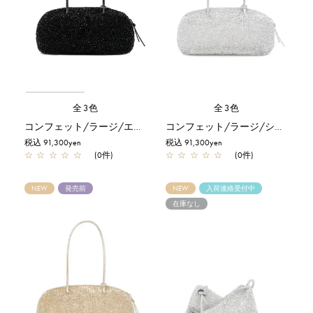
全3色
全3色
コンフェット/ラージ/エナメルブラック
コンフェット/ラージ/シルバー
税込 91,300yen
税込 91,300yen
☆
☆
☆
☆
☆
(0件)
☆
☆
☆
☆
☆
(0件)
NEW
発売前
NEW
入荷連絡受付中
在庫なし