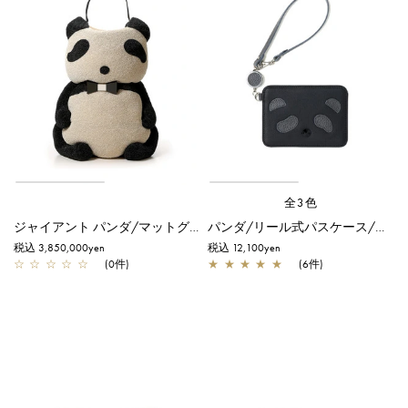
全3色
ジャイアント パンダ/マットグレイッシュホワイト【受注販売品】
パンダ/リール式パスケース/ブラック×ブラック
税込 3,850,000yen
税込 12,100yen
☆
☆
☆
☆
☆
(0件)
★
★
★
★
★
(6件)