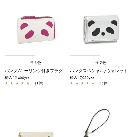
全3色
全2色
パンダ/キーリング付きフラグメントケース/ピンク
パンダスペシャル/ウォレット/シルバー
税込 15,400yen
税込 17,050yen
★
★
★
★
★
(1件)
★
★
★
★
★
(5件)