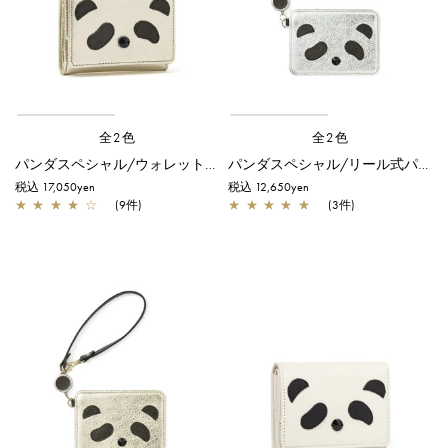
全2色
全2色
パンダスペシャル/ウォレット/シャンパンゴールド
パンダスペシャル/リール式パスケース/シルバー
税込 17,050yen
税込 12,650yen
★
★
★
★
☆
(9件)
★
★
★
★
★
(3件)