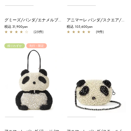
グミーズ/パンダ/エナメルブラック×マットグレイッシュホワイト
アニマーレ パンダ/スクエア/マットグレイッシュホワイト
税込 31,900yen
税込 105,600yen
★
★
★
★
☆
(25件)
★
★
★
★
★
(9件)
残りわずか
先行・限定