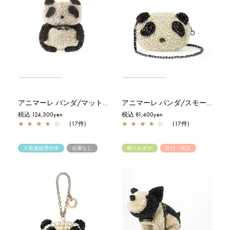
アニマーレ パンダ/マットグレイッシュホワイト
アニマーレ パンダ/スモール/マットグレイッシュホワイト
税込 124,300yen
税込 81,400yen
★
★
★
★
☆
(17件)
★
★
★
★
☆
(17件)
入荷連絡受付中
在庫なし
残りわずか
先行・限定