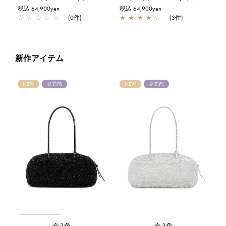
税込 64,900yen
税込 64,900yen
☆
☆
☆
☆
☆
(0件)
★
★
★
★
☆
(3件)
新作アイテム
NEW
発売前
NEW
発売前
全3色
全3色