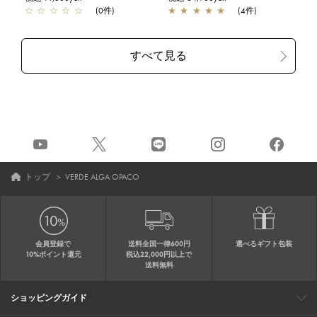
☆
☆
☆
☆
☆
(0件)
★
★
★
★
★
(4件)
トップ
＞
VERDE ALGA OPACO
会員登録で
送料全国一律600円
選べるギフト包装
10%ポイント還元
税込22,000円以上で
送料無料
ショッピングガイド