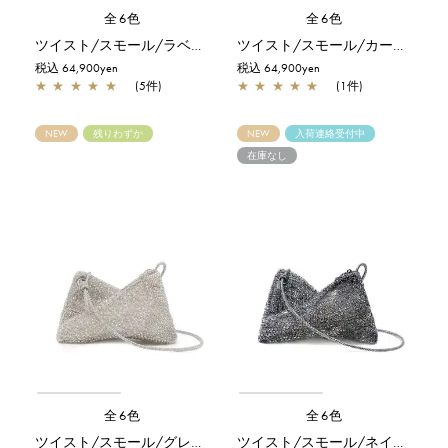
全6色
全6色
ツイスト/スモール/ラベンダーシルバー
ツイスト/スモール/カーキシルバー
税込 64,900yen
税込 64,900yen
★
★
★
★
★
(5件)
★
★
★
★
★
(1件)
NEW
残りわずか
NEW
入荷連絡受付中
在庫なし
全6色
全6色
ツイスト/スモール/グレイッシュホワイトシルバー
ツイスト/スモール/ネイビーシルバー