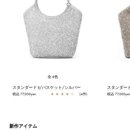
全4色
スタンダード II/バスケット/シルバー
スタンダード
税込 77,000yen
★
★
★
★
☆
(4件)
税込 77,000ye
新作アイテム