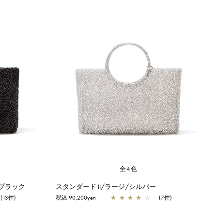
全4色
ルブラック
スタンダード II/ラージ/シルバー
(13件)
税込 90,200yen
★
★
★
★
☆
(7件)