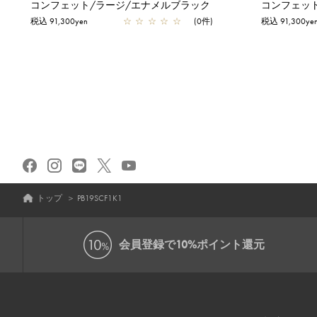
コンフェット/ラージ/エナメルブラック
コンフェッ
税込 91,300yen
☆
☆
☆
☆
☆
(0件)
税込 91,300ye
トップ
＞
PB19SCF1K1
会員登録で
10%ポイント還元