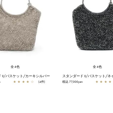
全4色
全4色
 II/バスケット/カーキシルバー
n
★
★
★
★
☆
(4件)
税込 77,000yen
★
★
★
★