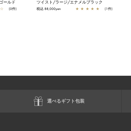
ゴールド
ツイスト/ラージ/エナメルブラック
☆
(0件)
税込 88,000yen
★
★
★
★
★
(1件)
選べるギフト包装