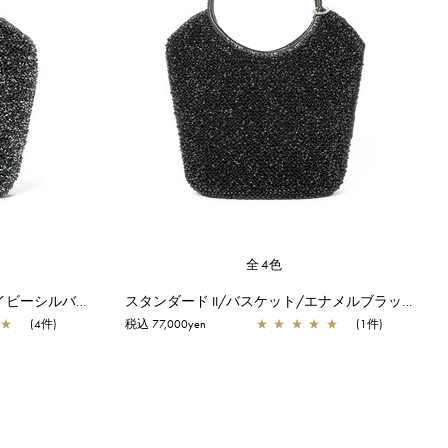
全4色
スタンダード II/バスケット/ネイビーシルバー
スタンダード II/バスケット/エナメルブラック
★
(4件)
税込 77,000yen
★
★
★
★
★
(1件)