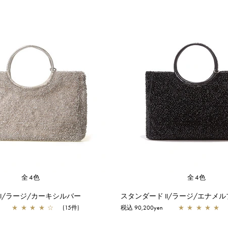
全4色
全4色
II/ラージ/カーキシルバー
スタンダード II/ラージ/エナメ
★
★
★
★
☆
(15件)
税込 90,200yen
★
★
★
★
★