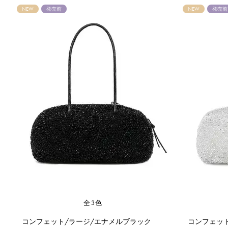
NEW
発売前
NEW
発売前
全3色
コンフェット/ラージ/エナメルブラック
コンフェッ