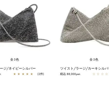
全5色
全5色
ラージ/ネイビーシルバー
ツイスト/ラージ/カーキシルバ
n
★
★
★
★
★
(2件)
税込 88,000yen
☆
☆
☆
☆