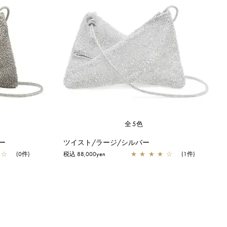
全5色
ー
ツイスト/ラージ/シルバー
☆
(0件)
税込 88,000yen
★
★
★
★
☆
(1件)