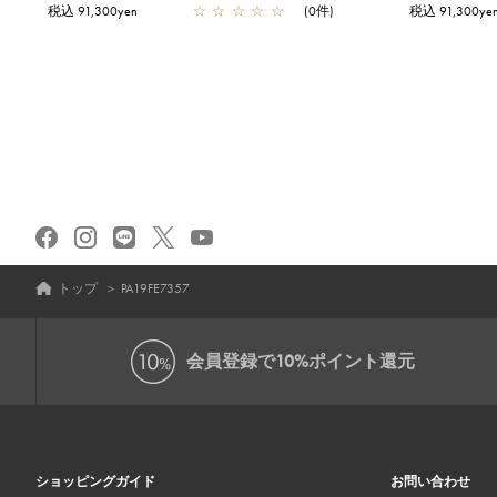
税込 91,300yen
☆
☆
☆
☆
☆
(0件)
税込 91,300ye
トップ
＞
PA19FE7357
会員登録で
10%ポイント還元
ショッピングガイド
お問い合わせ