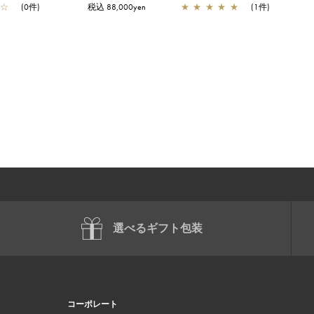
☆
(0件)
税込 88,000yen
★
★
★
★
★
(1件)
選べるギフト包装
コーポレート