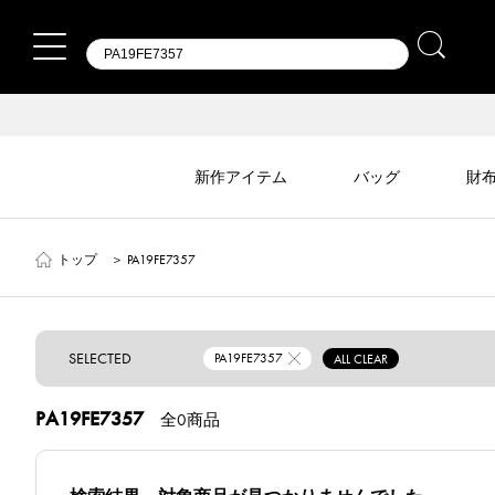
新作アイテム
バッグ
財
トップ
＞
PA19FE7357
SELECTED
PA19FE7357
ALL CLEAR
PA19FE7357
全0商品