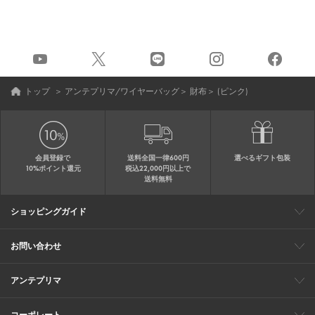
トップ
＞
アンテプリマ/ワイヤーバッグ
＞
財布
＞
(ピンク)
会員登録で
送料全国一律600円
選べるギフト包装
10%ポイント還元
税込22,000円以上で
送料無料
ショッピングガイド
会員特典
ご購入・配送について
返品について
ギフト包装
FAQ
サイトマップ
お問い合わせ
メールでのお問い合わせ
お修理についてのお問い合わせ
お電話でのご注文・お問い合わせ
アンテプリマ
0120-03-6961
ブランドサイト
ショップリスト
ワイヤーバッグについて
特集
オンラインストアニュース
コーポレート