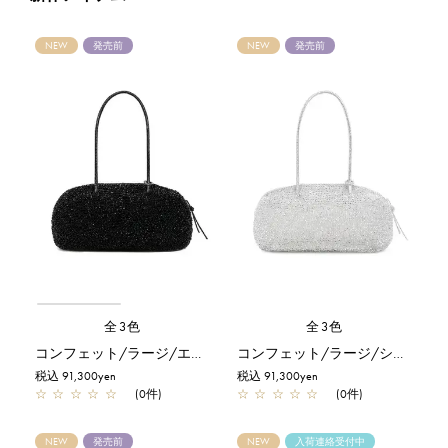
NEW
発売前
NEW
発売前
全3色
全3色
コンフェット/ラージ/エナメルブラック
コンフェット/ラージ/シルバー
税込 91,300yen
税込 91,300yen
☆
☆
☆
☆
☆
(0件)
☆
☆
☆
☆
☆
(0件)
NEW
発売前
NEW
入荷連絡受付中