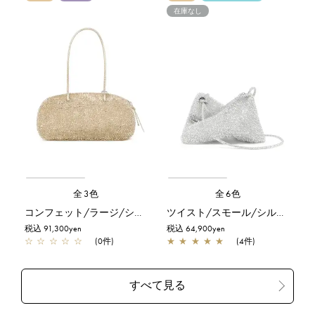
在庫なし
全3色
全6色
コンフェット/ラージ/シルバーゴールド
ツイスト/スモール/シルバー
税込 91,300yen
税込 64,900yen
☆
☆
☆
☆
☆
(0件)
★
★
★
★
★
(4件)