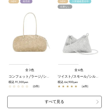
NEW
発売前
NEW
入荷連絡受付中
在庫なし
全3色
全6色
コンフェット/ラージ/シルバーゴールド
ツイスト/スモール/シルバー
税込 91,300yen
税込 64,900yen
☆
☆
☆
☆
☆
(0件)
★
★
★
★
★
(4件)