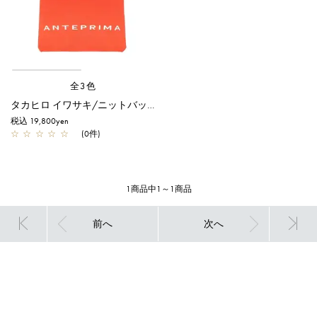
全3色
タカヒロ イワサキ/ニットバッグ/オレンジ
税込 19,800yen
☆
☆
☆
☆
☆
(0件)
1商品中1～1商品
前へ
次へ