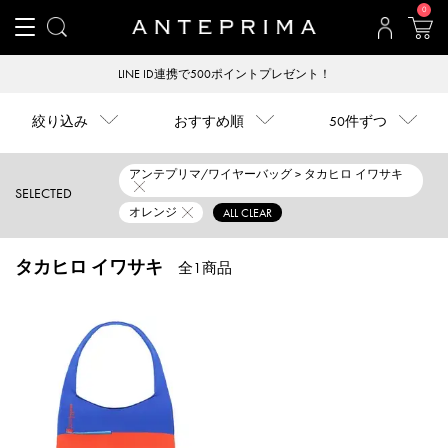
0
LINE ID連携で500ポイントプレゼント！
絞り込み
おすすめ順
50件ずつ
アンテプリマ/ワイヤーバッグ > タカヒロ イワサキ
SELECTED
オレンジ
ALL CLEAR
タカヒロ イワサキ
全1商品