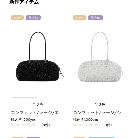
新作アイテム
NEW
発売前
NEW
発売前
全3色
全3色
コンフェット/ラージ/エナメルブラック
コンフェット/ラージ/シルバー
税込 91,300yen
税込 91,300yen
☆
☆
☆
☆
☆
(0件)
☆
☆
☆
☆
☆
(0件)