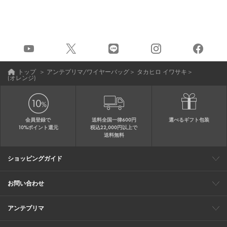
トップ
＞
アンテプリマ/ワイヤーバッグ
＞
タカヒロ イワサキ
＞
(オレンジ)
会員登録で
送料全国一律600円
選べるギフト包装
10%ポイント還元
税込22,000円以上で
送料無料
ショッピングガイド
会員特典
ご購入・配送について
返品について
ギフト包装
FAQ
サイトマップ
お問い合わせ
メールでのお問い合わせ
お修理についてのお問い合わせ
お電話でのご注文・お問い合わせ
アンテプリマ
0120-03-6961