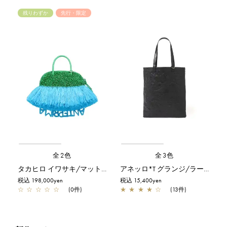
残りわずか
先行・限定
全2色
全3色
タカヒロ イワサキ/マットグリーン【一部店舗先行販売商品】
アネッロ*T グランジ/ラージ/ブラック
税込 198,000yen
税込 15,400yen
☆
☆
☆
☆
☆
(0件)
★
★
★
★
☆
(13件)