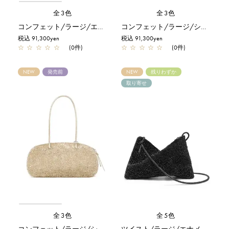
全3色
全3色
コンフェット/ラージ/エナメルブラック
コンフェット/ラージ/シルバー
税込 91,300yen
税込 91,300yen
☆
☆
☆
☆
☆
(0件)
☆
☆
☆
☆
☆
(0件)
NEW
発売前
NEW
残りわずか
取り寄せ
全3色
全5色