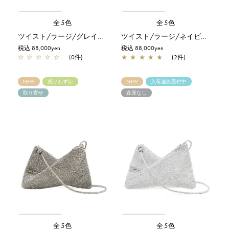
全5色
全5色
ツイスト/ラージ/グレイッシュホワイトシルバー
ツイスト/ラージ/ネイビーシルバー
税込 88,000yen
税込 88,000yen
☆
☆
☆
☆
☆
(0件)
★
★
★
★
★
(2件)
NEW
残りわずか
NEW
入荷連絡受付中
取り寄せ
在庫なし
全5色
全5色