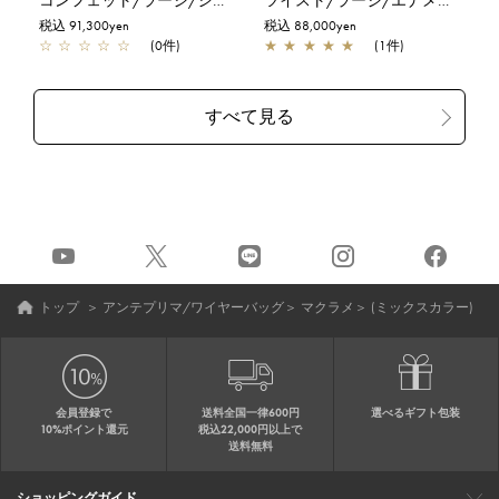
コンフェット/ラージ/シルバーゴールド
ツイスト/ラージ/エナメルブラック
税込 91,300yen
税込 88,000yen
☆
☆
☆
☆
☆
(0件)
★
★
★
★
★
(1件)
トップ
＞
アンテプリマ/ワイヤーバッグ
＞
マクラメ
＞
(ミックスカラー)
会員登録で
送料全国一律600円
選べるギフト包装
10%ポイント還元
税込22,000円以上で
送料無料
ショッピングガイド