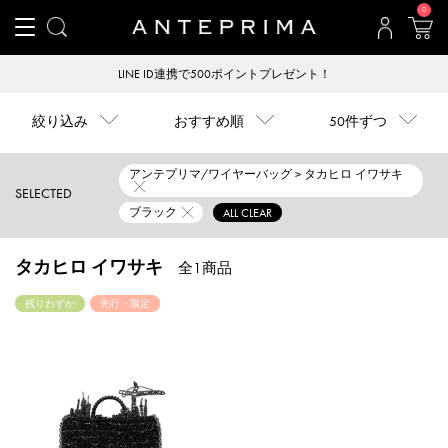
0
LINE ID連携で500ポイントプレゼント！
絞り込み
おすすめ順
50件ずつ
アンテプリマ/ワイヤーバッグ > タカヒロ イワサキ
SELECTED
ブラック
ALL CLEAR
タカヒロ イワサキ
全1商品
残りわずか
先行・限定