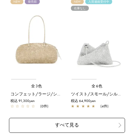
NEW
発売前
NEW
入荷連絡受付中
在庫なし
全3色
全6色
コンフェット/ラージ/シルバーゴールド
ツイスト/スモール/シルバー
税込 91,300yen
税込 64,900yen
☆
☆
☆
☆
☆
(0件)
★
★
★
★
★
(4件)