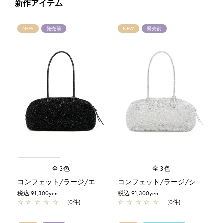
新作アイテム
NEW
発売前
NEW
発売前
全3色
全3色
コンフェット/ラージ/エナメルブラック
コンフェット/ラージ/シルバー
税込 91,300yen
税込 91,300yen
☆
☆
☆
☆
☆
(0件)
☆
☆
☆
☆
☆
(0件)