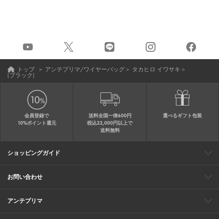
トップ
＞
アンテプリマ/ワイヤーバッグ
＞
タカヒロ イワサキ
＞
(ブラック)
会員登録で
送料全国一律600円
選べるギフト包装
10%ポイント還元
税込22,000円以上で
送料無料
ショッピングガイド
会員特典
ご購入・配送について
返品について
ギフト包装
FAQ
サイトマップ
お問い合わせ
メールでのお問い合わせ
お修理についてのお問い合わせ
お電話でのご注文・お問い合わせ
アンテプリマ
0120-03-6961