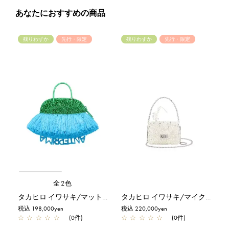
あなたにおすすめの商品
残りわずか
先行・限定
残りわずか
先行・限定
全2色
タカヒロ イワサキ/マットグリーン【一部店舗先行販売商品】
タカヒロ イワサキ/マイクロバッグ/ピュアシルバー【一部店舗先行販売商品】
税込 198,000yen
税込 220,000yen
☆
☆
☆
☆
☆
(0件)
☆
☆
☆
☆
☆
(0件)