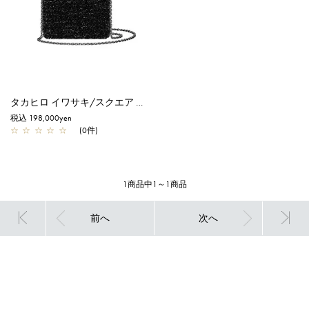
タカヒロ イワサキ/スクエア スモール/エナメルブラック【一部店舗先行販売商品】
税込 198,000yen
☆
☆
☆
☆
☆
(0件)
1商品中1～1商品
前へ
次へ