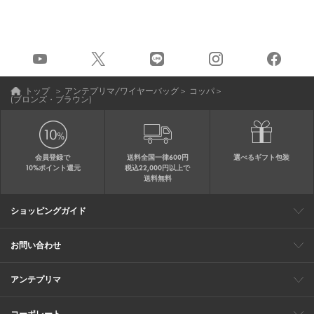
トップ
＞
アンテプリマ/ワイヤーバッグ
＞
コッパ
＞
(ブロンズ・ブラウン)
会員登録で
送料全国一律600円
選べるギフト包装
10%ポイント還元
税込22,000円以上で
送料無料
ショッピングガイド
会員特典
ご購入・配送について
返品について
ギフト包装
FAQ
サイトマップ
お問い合わせ
メールでのお問い合わせ
お修理についてのお問い合わせ
お電話でのご注文・お問い合わせ
アンテプリマ
0120-03-6961
ブランドサイト
ショップリスト
ワイヤーバッグについて
特集
オンラインストアニュース
コーポレート