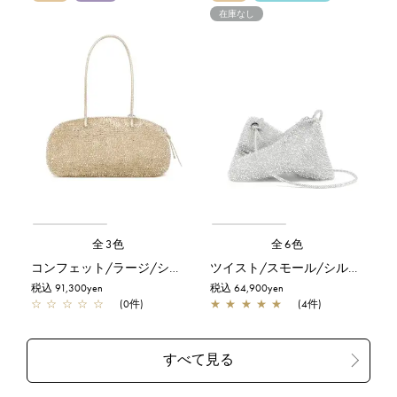
在庫なし
全3色
全6色
コンフェット/ラージ/シルバーゴールド
ツイスト/スモール/シルバー
税込 91,300yen
税込 64,900yen
☆
☆
☆
☆
☆
(0件)
★
★
★
★
★
(4件)