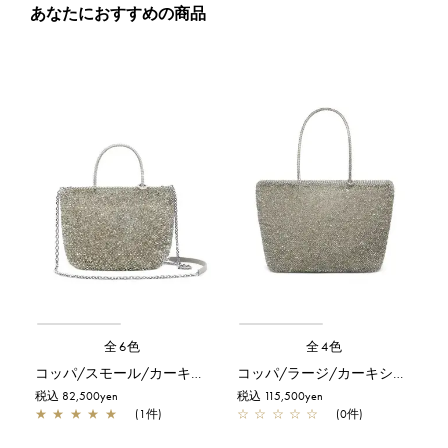
あなたにおすすめの商品
全6色
全4色
コッパ/スモール/カーキシルバー
コッパ/ラージ/カーキシルバー
税込 82,500yen
税込 115,500yen
★
★
★
★
★
(1件)
☆
☆
☆
☆
☆
(0件)