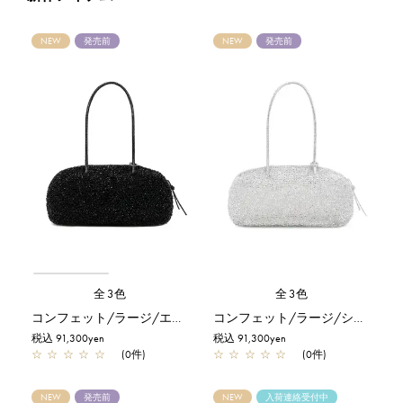
NEW
発売前
NEW
発売前
全3色
全3色
コンフェット/ラージ/エナメルブラック
コンフェット/ラージ/シルバー
税込 91,300yen
税込 91,300yen
☆
☆
☆
☆
☆
(0件)
☆
☆
☆
☆
☆
(0件)
NEW
発売前
NEW
入荷連絡受付中